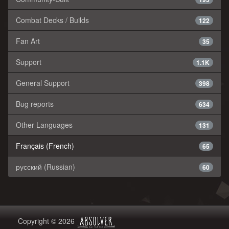
Combat Decks / Builds
122
Fan Art
35
Support
1.1K
General Support
398
Bug reports
634
Other Languages
131
Français (French)
65
русский (Russian)
60
Copyright © 2026