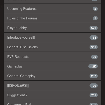
Upcoming Features
5
Rules of the Forums
1
Player Lobby
571
Introduce yourself!
184
General Discussions
351
PVP Requests
36
Gameplay
1.2K
General Gameplay
237
[[!SPOILERS!]]
190
Suggestions?
701
Community-Built
195