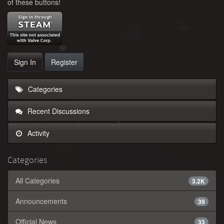
of these buttons!
Sign In
Register
Categories
Recent Discussions
Activity
Categories
All Categories
3.2K
Announcements
39
Official News
33