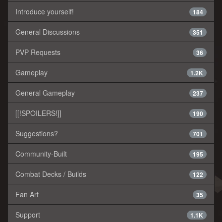
Introduce yourself!
184
General Discussions
351
PVP Requests
36
Gameplay
1.2K
General Gameplay
237
[[!SPOILERS!]]
190
Suggestions?
701
Community-Built
195
Combat Decks / Builds
122
Fan Art
35
Support
1.1K