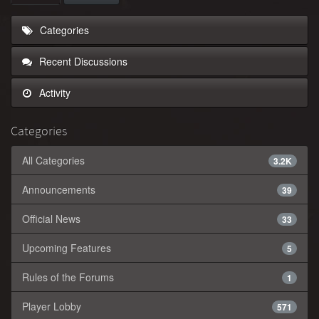
Categories
Recent Discussions
Activity
Categories
All Categories
3.2K
Announcements
39
Official News
33
Upcoming Features
5
Rules of the Forums
1
Player Lobby
571